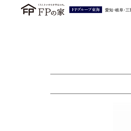
愛知･岐阜･三